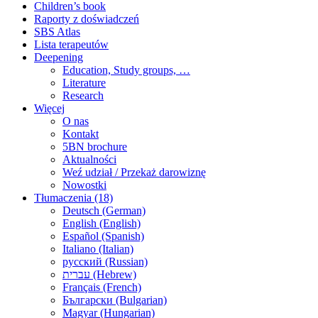
Children’s book
Raporty z doświadczeń
SBS Atlas
Lista terapeutów
Deepening
Education, Study groups, …
Literature
Research
Więcej
O nas
Kontakt
5BN brochure
Aktualności
Weź udział / Przekaż darowiznę
Nowostki
Tłumaczenia (18)
Deutsch (German)
English (English)
Español (Spanish)
Italiano (Italian)
русский (Russian)
עברית (Hebrew)
Français (French)
Български (Bulgarian)
Magyar (Hungarian)