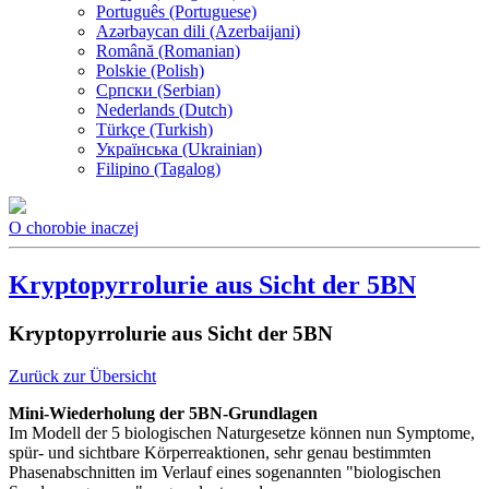
Português (Portuguese)
Azərbaycan dili (Azerbaijani)
Română (Romanian)
Polskie (Polish)
Српски (Serbian)
Nederlands (Dutch)
Türkçe (Turkish)
Українська (Ukrainian)
Filipino (Tagalog)
O chorobie inaczej
Kryptopyrrolurie aus Sicht der 5BN
Kryptopyrrolurie aus Sicht der 5BN
Zurück zur Übersicht
Mini-Wiederholung der 5BN-Grundlagen
Im Modell der 5 biologischen Naturgesetze können nun Symptome,
spür- und sichtbare Körperreaktionen, sehr genau bestimmten
Phasenabschnitten im Verlauf eines sogenannten "biologischen