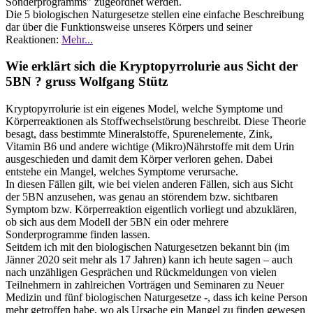
Sonderprogramms" zugeordnet werden.
Die 5 biologischen Naturgesetze stellen eine einfache Beschreibung
dar über die Funktionsweise unseres Körpers und seiner
Reaktionen:
Mehr...
Wie erklärt sich die Kryptopyrrolurie aus Sicht der
5BN ? gruss Wolfgang Stütz
Kryptopyrrolurie ist ein eigenes Model, welche Symptome und
Körperreaktionen als Stoffwechselstörung beschreibt. Diese Theorie
besagt, dass bestimmte Mineralstoffe, Spurenelemente, Zink,
Vitamin B6 und andere wichtige (Mikro)Nährstoffe mit dem Urin
ausgeschieden und damit dem Körper verloren gehen. Dabei
entstehe ein Mangel, welches Symptome verursache.
In diesen Fällen gilt, wie bei vielen anderen Fällen, sich aus Sicht
der 5BN anzusehen, was genau an störendem bzw. sichtbaren
Symptom bzw. Körperreaktion eigentlich vorliegt und abzuklären,
ob sich aus dem Modell der 5BN ein oder mehrere
Sonderprogramme finden lassen.
Seitdem ich mit den biologischen Naturgesetzen bekannt bin (im
Jänner 2020 seit mehr als 17 Jahren) kann ich heute sagen – auch
nach unzähligen Gesprächen und Rückmeldungen von vielen
Teilnehmern in zahlreichen Vorträgen und Seminaren zu Neuer
Medizin und fünf biologischen Naturgesetze -, dass ich keine Person
mehr getroffen habe, wo als Ursache ein Mangel zu finden gewesen