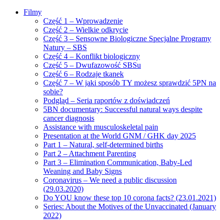
Filmy
Część 1 – Wprowadzenie
Część 2 – Wielkie odkrycie
Część 3 – Sensowne Biologiczne Specjalne Programy
Natury – SBS
Część 4 – Konflikt biologiczny
Część 5 – Dwufazowość SBSu
Część 6 – Rodzaje tkanek
Część 7 – W jaki sposób TY możesz sprawdzić 5PN na
sobie?
Podgląd – Seria raportów z doświadczeń
5BN documentary: Successful natural ways despite
cancer diagnosis
Assistance with musculoskeletal pain
Presentation at the World GNM / GHK day 2025
Part 1 – Natural, self-determined births
Part 2 – Attachment Parenting
Part 3 – Elimination Communication, Baby-Led
Weaning and Baby Signs
Coronavirus – We need a public discussion
(29.03.2020)
Do YOU know these top 10 corona facts? (23.01.2021)
Series: About the Motives of the Unvaccinated (January
2022)