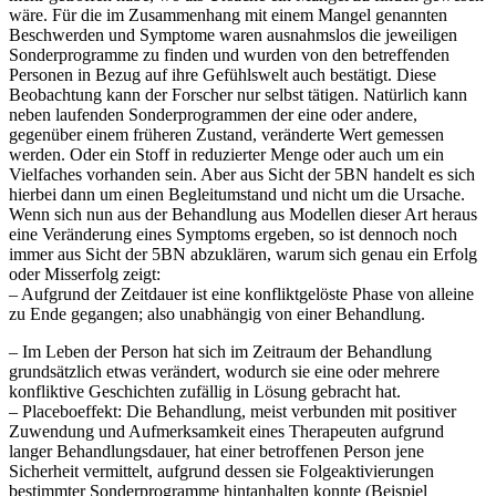
wäre. Für die im Zusammenhang mit einem Mangel genannten
Beschwerden und Symptome waren ausnahmslos die jeweiligen
Sonderprogramme zu finden und wurden von den betreffenden
Personen in Bezug auf ihre Gefühlswelt auch bestätigt. Diese
Beobachtung kann der Forscher nur selbst tätigen. Natürlich kann
neben laufenden Sonderprogrammen der eine oder andere,
gegenüber einem früheren Zustand, veränderte Wert gemessen
werden. Oder ein Stoff in reduzierter Menge oder auch um ein
Vielfaches vorhanden sein. Aber aus Sicht der 5BN handelt es sich
hierbei dann um einen Begleitumstand und nicht um die Ursache.
Wenn sich nun aus der Behandlung aus Modellen dieser Art heraus
eine Veränderung eines Symptoms ergeben, so ist dennoch noch
immer aus Sicht der 5BN abzuklären, warum sich genau ein Erfolg
oder Misserfolg zeigt:
– Aufgrund der Zeitdauer ist eine konfliktgelöste Phase von alleine
zu Ende gegangen; also unabhängig von einer Behandlung.
– Im Leben der Person hat sich im Zeitraum der Behandlung
grundsätzlich etwas verändert, wodurch sie eine oder mehrere
konfliktive Geschichten zufällig in Lösung gebracht hat.
– Placeboeffekt: Die Behandlung, meist verbunden mit positiver
Zuwendung und Aufmerksamkeit eines Therapeuten aufgrund
langer Behandlungsdauer, hat einer betroffenen Person jene
Sicherheit vermittelt, aufgrund dessen sie Folgeaktivierungen
bestimmter Sonderprogramme hintanhalten konnte (Beispiel